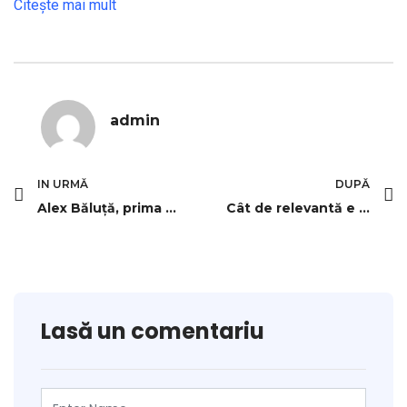
Citeşte mai mult
admin
IN URMĂ
DUPĂ
Alex Băluță, prima apariție publică după ce a intrat în colimatorul lui Gigi Becali! Avertisment înainte de Rapid
Cât de relevantă e decizia CCR care a declarat neconstituțional traseismul primarilor
Lasă un comentariu