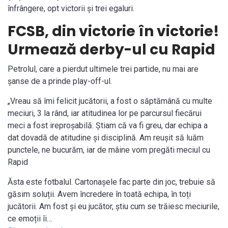
înfrângere, opt victorii şi trei egaluri.
FCSB, din victorie în victorie!
Urmează derby-ul cu Rapid
Petrolul, care a pierdut ultimele trei partide, nu mai are
şanse de a prinde play-off-ul.
„Vreau să îmi felicit jucătorii, a fost o săptămână cu multe
meciuri, 3 la rând, iar atitudinea lor pe parcursul fiecărui
meci a fost ireproșabilă. Știam că va fi greu, dar echipa a
dat dovadă de atitudine și disciplină. Am reușit să luăm
punctele, ne bucurăm, iar de mâine vom pregăti meciul cu
Rapid
Ăsta este fotbalul. Cartonașele fac parte din joc, trebuie să
găsim soluții. Avem încredere în toată echipa, în toți
jucătorii. Am fost și eu jucător, știu cum se trăiesc meciurile,
ce emoții îi…