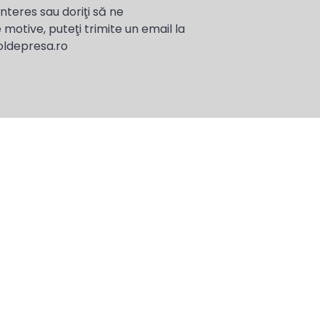
interes sau doriţi să ne
 motive, puteţi trimite un email la
oldepresa.ro