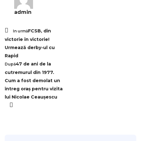
admin
FCSB, din
In urmă
victorie în victorie!
Urmează derby-ul cu
Rapid
47 de ani de la
După
cutremurul din 1977.
Cum a fost demolat un
întreg oraș pentru vizita
lui Nicolae Ceaușescu