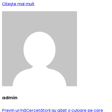
Citeşte mai mult
admin
Prev
In urmă
Cercetătorii au găsit o culoare pe care