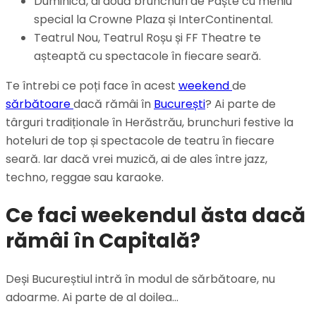
Duminică, ai două brunchuri de Paște cu meniu
special la Crowne Plaza și InterContinental.
Teatrul Nou, Teatrul Roșu și FF Theatre te
așteaptă cu spectacole în fiecare seară.
Te întrebi ce poți face în acest
weekend
de
sărbătoare
dacă rămâi în
București
? Ai parte de
târguri tradiționale în Herăstrău, brunchuri festive la
hoteluri de top și spectacole de teatru în fiecare
seară. Iar dacă vrei muzică, ai de ales între jazz,
techno, reggae sau karaoke.
Ce faci weekendul ăsta dacă
rămâi în Capitală?
Deși Bucureștiul intră în modul de sărbătoare, nu
adoarme. Ai parte de al doilea…