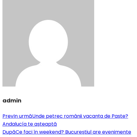
admin
Prev
In urmă
Unde petrec românii vacanța de Paște?
Andalucía te așteaptă
După
Ce faci în weekend? Bucureștiul are evenimente