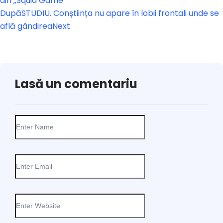
din „Squid Game”
După
STUDIU. Conștiința nu apare în lobii frontali unde se
află gândirea
Next
Lasă un comentariu