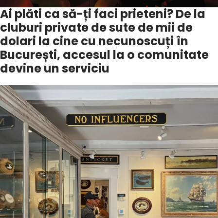
Ai plăti ca să-ți faci prieteni? De la
cluburi private de sute de mii de
dolari la cine cu necunoscuți în
București, accesul la o comunitate
devine un serviciu