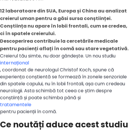
12 laboratoare din SUA, Europa și China au analizat
creierul uman pentru a găsi sursa conștiinței.
Conștiința nu apare în lobii frontali, cum se credea,
ci în spatele creierului.
Descoperirea contribuie la cercetările medicale
pentru pacienți aflați în comă sau stare vegetativă.
Creierul tău simte, nu doar gândește. Un nou studiu
internațional
, coordonat de neurologul Christof Koch, spune că
experiența conștientă se formează în zonele senzoriale
din spatele capului, nu în lobii frontali, așa cum credeau
neurologii. Asta schimbă tot ceea ce știm despre
conștiință și poate schimba până și
tratamentele
pentru pacienții în comă.
Ce noutăți aduce acest studiu