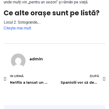
unde mulți vin „pentru un sezon” și rămân pe viață.
Ce alte orașe sunt pe listă?
Locul 2: Sotogrande,…
Citeşte mai mult
admin
IN URMĂ
DUPĂ
Netflix a lansat un nou video pentru sezonul 2 din „Wednesday
Spaniolii vor să decidă științific dacă vinul merită păstrat în dietă