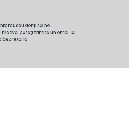
interes sau doriţi să ne
 motive, puteţi trimite un email la
oldepresa.ro