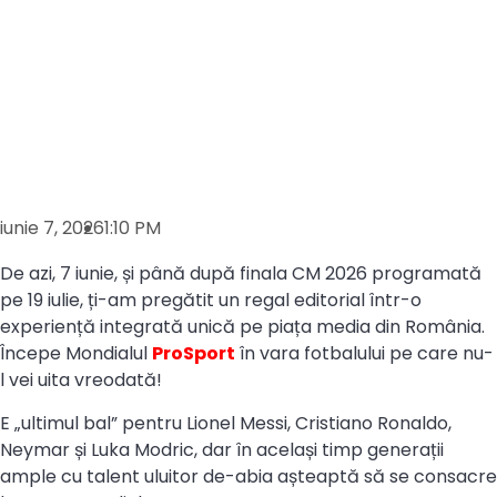
iunie 7, 2026
1:10 PM
De azi, 7 iunie, și până după finala CM 2026 programată
pe 19 iulie, ți-am pregătit un regal editorial într-o
experiență integrată unică pe piața media din România.
Începe Mondialul
ProSport
în vara fotbalului pe care nu-
l vei uita vreodată!
E „ultimul bal” pentru Lionel Messi, Cristiano Ronaldo,
Neymar și Luka Modric, dar în același timp generații
ample cu talent uluitor de-abia așteaptă să se consacre