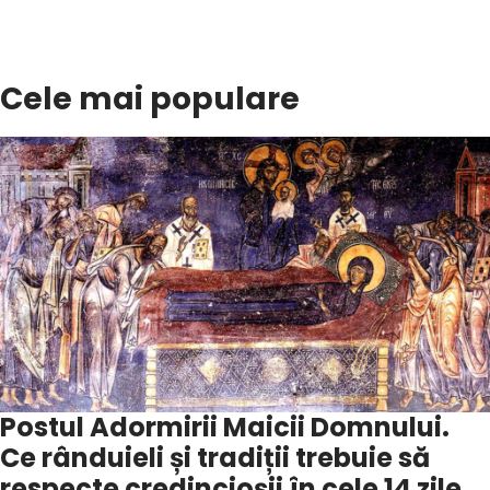
Cele mai populare
Postul Adormirii Maicii Domnului.
Ce rânduieli și tradiții trebuie să
respecte credincioșii în cele 14 zile