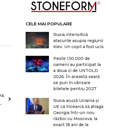
CELE MAI POPULARE
Rusia intensifică
atacurile asupra regiunii
Kiev. Un copil a fost ucis
Peste 130.000 de
oameni au participat la
a doua zi de UNTOLD
2026. În această seară
se pun în vânzare
biletele pentru 2027
PĂ
Rusia acuză Ucraina şi
ei noi poziționări: președintele vs. partide”
UE că încearcă să atragă
Georgia într-un nou
război cu Moscova, la
exact 18 ani de la