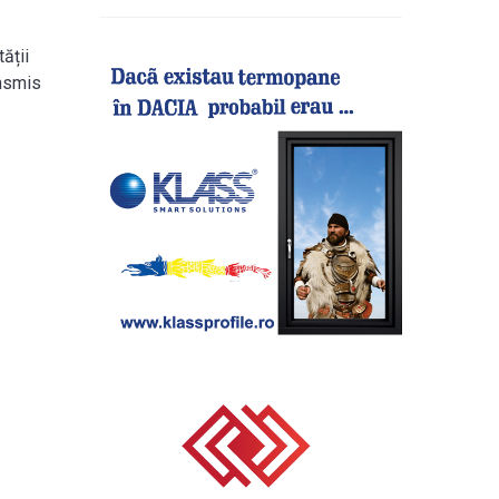
ății
ansmis