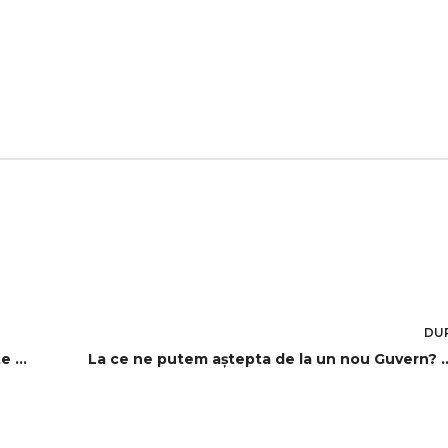
DU
Începe Mondialul ProSport! 104 meciuri trăite minut cu minut și analizate de fotbaliști și antrenori de top, 44 de zile cu materiale de colecție
La ce ne putem aştepta de la un nou Guvern? Analist: „Este semnul un