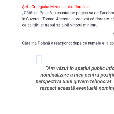
Șefa Colegiului Medicilor din România
, Cătălina Poiană, a anunțat pe pagina sa de Faceboo
în Guvernul Tomac. Aceasta a precizat că dorește să 
ce calități ar trebui să aibă viitorul ministru.
Cătălina Poiană a reacționat după ce numele ei a apăr
”Am văzut în spaţiul public inf
nominalizare a mea pentru poziţi
perspectiva unui guvern tehnocrat.
respect această eventuală nominal