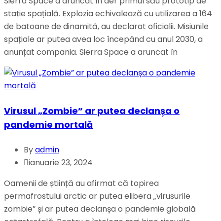
Sierra Space a aruncat în aer primul său prototip de
stație spațială. Explozia echivalează cu utilizarea a 164
de batoane de dinamită, au declarat oficialii. Misiunile
spațiale ar putea avea loc începând cu anul 2030, a
anunțat compania. Sierra Space a aruncat în
Virusul „Zombie” ar putea declanșa o
pandemie mortală
By
admin
ianuarie 23, 2024
Oamenii de știință au afirmat că topirea
permafrostului arctic ar putea elibera „virusurile
zombie” și ar putea declanșa o pandemie globală