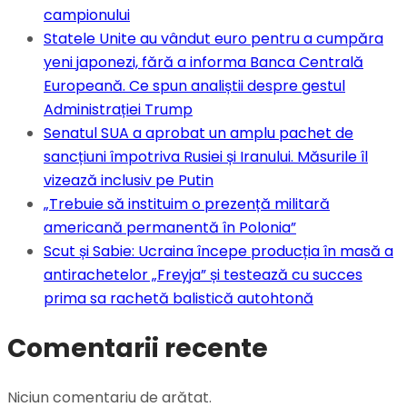
campionului
Statele Unite au vândut euro pentru a cumpăra
yeni japonezi, fără a informa Banca Centrală
Europeană. Ce spun analiștii despre gestul
Administrației Trump
Senatul SUA a aprobat un amplu pachet de
sancțiuni împotriva Rusiei și Iranului. Măsurile îl
vizează inclusiv pe Putin
„Trebuie să instituim o prezență militară
americană permanentă în Polonia”
Scut și Sabie: Ucraina începe producția în masă a
antirachetelor „Freyja” și testează cu succes
prima sa rachetă balistică autohtonă
Comentarii recente
Niciun comentariu de arătat.