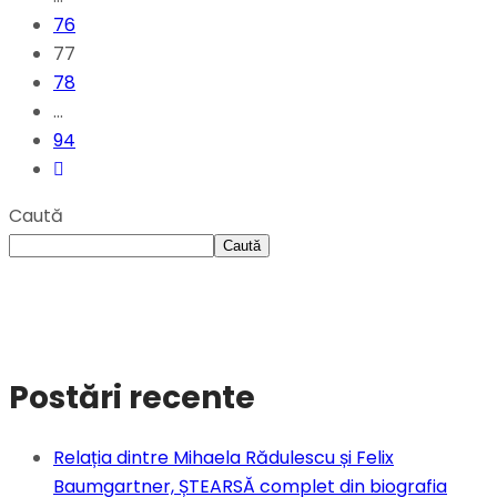
76
77
78
…
94
Caută
Caută
Postări recente
Relația dintre Mihaela Rădulescu și Felix
Baumgartner, ȘTEARSĂ complet din biografia